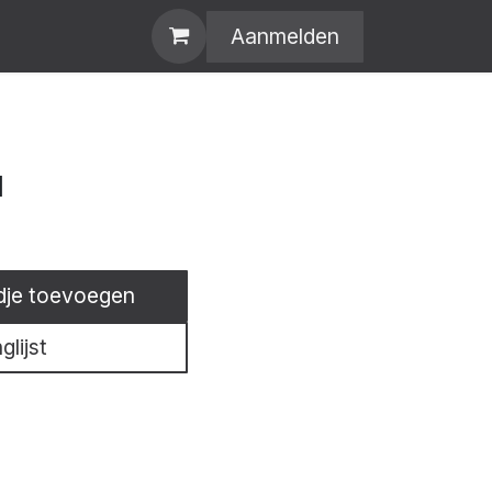
Aanmelden
1
dje toevoegen
lijst