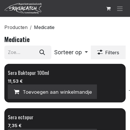
Overslaan naar inhoud
Producten
Medicatie
Medicatie
Sorteer op
Filters
Sera Baktopur 100ml
11,53
€
Toevoegen aan winkelmandje
Sera ectopur
7,35
€